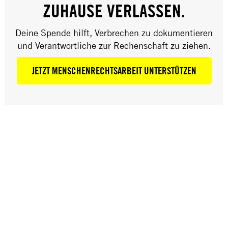
ZUHAUSE VERLASSEN.
Deine Spende hilft, Verbrechen zu dokumentieren
LGBTQIA+ RECHTE
und Verantwortliche zur Rechenschaft zu ziehen.
JETZT MENSCHENRECHTSARBEIT UNTERSTÜTZEN
TODESSTRAFE
FRAUENRECHTE
KLIMAWANDEL UND MENSCHENRECHTE
FOLTER