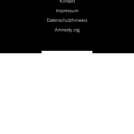
Kontakt
Impressum
Datenschutzhinweis
Amnesty.org
Unsere Vision ist eine Welt, in der die Rechte aller Menschen
geschützt sind.
Folge uns in den sozialen Medien!