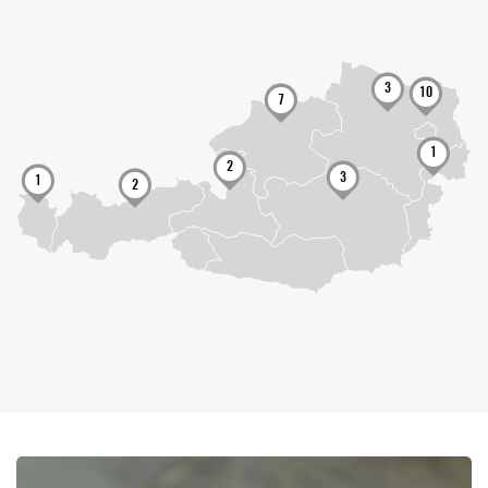
3
10
7
1
2
3
1
2