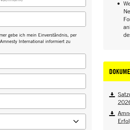
We
Ne
Fo
an
de
mer gebe ich mein Einverständnis, per
Amnesty International informiert zu
DOKUME
Satz
202
Amne
Erfo