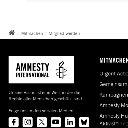
BREADCRUMB
Mitmachen
Mitglied werden
MITMACHE
Urgent Acti
Gemeinsam 
Unsere Vision ist eine Welt, in der die
Kampagne
Rechte aller Menschen geschützt sind.
Amnesty Mo
Folge uns in den sozialen Medien!
Amnesty Hu
Aktivist*inn