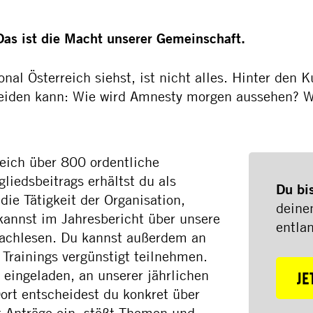
 Das ist die Macht unserer Gemeinschaft.
nal Österreich siehst, ist nicht alles. Hinter den K
heiden kann: Wie wird Amnesty morgen aussehen? 
reich über 800 ordentliche
liedsbeitrags erhältst du als
Du bi
ie Tätigkeit der Organisation,
deinen
nnst im Jahresbericht über unsere
entla
chlesen. Du kannst außerdem an
Trainings vergünstigt teilnehmen.
 eingeladen, an unserer jährlichen
JE
rt entscheidest du konkret über
t Anträge ein, stößt Themen und