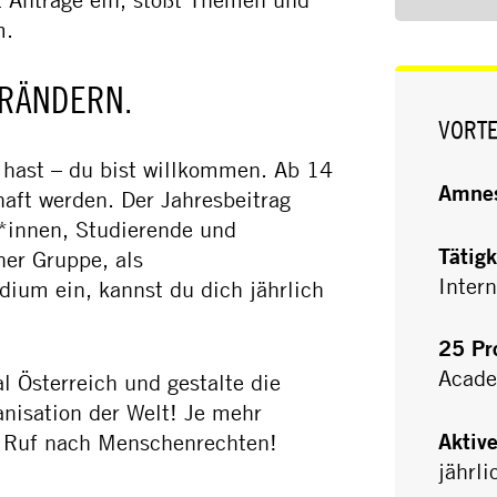
m.
ERÄNDERN.
VORTE
du hast – du bist willkommen. Ab 14
Amnes
aft werden. Der Jahresbeitrag
r*innen, Studierende und
Tätigk
ner Gruppe, als
Intern
ium ein, kannst du dich jährlich
25 Pr
Acade
l Österreich und gestalte die
nisation der Welt! Je mehr
Aktiv
er Ruf nach Menschenrechten!
jährl