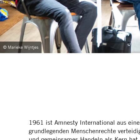
© Marieke Wijntjes
1961 ist Amnesty International aus ein
grundlegenden Menschenrechte verteidige
und gemeinsames Handeln als Kern hat.