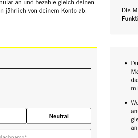
ular an und bezahle gleich deinen
Die M
n jährlich von deinem Konto ab.
Funkt
Du
Ma
da
mi
We
an
Neutral
gl
a
Nachname*