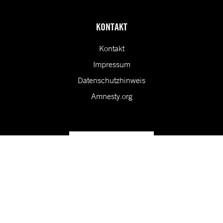
KONTAKT
Kontakt
Impressum
Datenschutzhinweis
Amnesty.org
Unsere Vision ist eine Welt, in der die Rechte aller Menschen
geschützt sind.
Folge uns in den sozialen Medien!