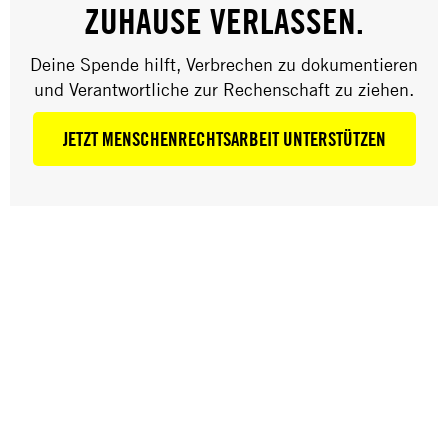
WERDEN
ZUHAUSE VERLASSEN.
Deine Spende hilft, Verbrechen zu dokumentieren
und Verantwortliche zur Rechenschaft zu ziehen.
Hast du Spaß daran, mit Kindern und Jugendlichen
zu arbeiten? Teilst du gerne dein Wissen mit
JETZT MENSCHENRECHTSARBEIT UNTERSTÜTZEN
anderen? Möchtest du selbst für die Menschenrechte
aktiv werden?
Wir bieten engagierten Menschen eine qualifizierte
Ausbildung zur Workshopleiter*in – kostenlos! Du
kannst deine erworbenen Fähigkeiten gemeinsam mit
erfahrenen Trainer*innen unmittelbar in die Praxis
umsetzen: Du hältst Workshops für Menschenrechte
an Schulen und gibst dein Wissen über
Menschenrechte weiter.
DEINE VORTEILE ALS