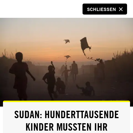
SCHLIESSEN
SPENDEN
© Amnesty International/Sophie Nawratil
EHRENAMTLICHE*R
SUDAN: HUNDERTTAUSENDE
MENSCHENRECHTSBILDNER*
KINDER MUSSTEN IHR