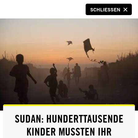
SCHLIESSEN
SPENDEN
© Amnesty International/Franz Gleiß
EVENT
SUDAN: HUNDERTTAUSENDE
TRAINING:
KINDER MUSSTEN IHR