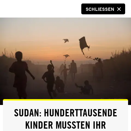
SCHLIESSEN
SPENDEN
© Amnesty International
NEWS
SUDAN: HUNDERTTAUSENDE
TÜRKEI: MASSIVES DURCHGREIFEN
KINDER MUSSTEN IHR