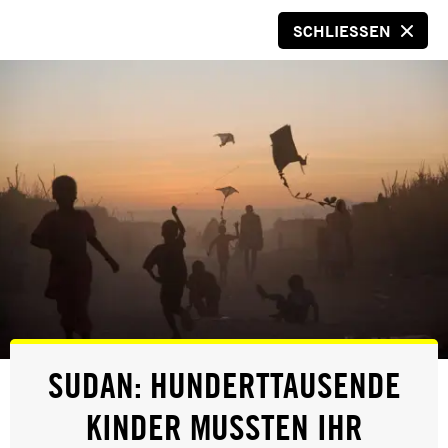
SCHLIESSEN
SPENDEN
© AFP Via Getty Images
NEWS
SUDAN: HUNDERTTAUSENDE
UKRAINE: RUSSISCHES MILITÄR
KINDER MUSSTEN IHR