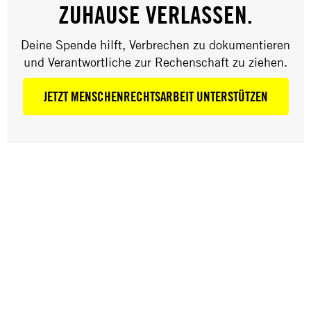
GREIFT WAHLLOS WOHNGEBIETE AN
ZUHAUSE VERLASSEN.
UND VERSTÖSST GEGEN H
Deine Spende hilft, Verbrechen zu dokumentieren
UMANITÄRES VÖLKERRECHT
und Verantwortliche zur Rechenschaft zu ziehen.
25. Februar 2022
JETZT MENSCHENRECHTSARBEIT UNTERSTÜTZEN
ZUSAMMENFASSUNG
Untersuchungen von Amnesty International
belegen Verstöße gegen das humanitäre
Völkerrecht
Russische Angriffe könnten
Kriegsverbrechen darstellen