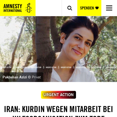
SPENDEN
Pakhshan Azizi
© Privat
URGENT ACTION
IRAN: KURDIN WEGEN MITARBEIT BEI