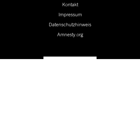
Kontakt
Impressum
Datenschutzhinweis
Amnesty.org
Unsere Vision ist eine Welt, in der die Rechte aller Menschen
geschützt sind.
Folge uns in den sozialen Medien!