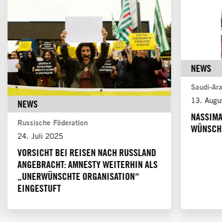
NEWS
Saudi-Ar
13. Augu
NEWS
NASSIMA
Russische Föderation
WÜNSCHE
24. Juli 2025
VORSICHT BEI REISEN NACH RUSSLAND
ANGEBRACHT: AMNESTY WEITERHIN ALS
„UNERWÜNSCHTE ORGANISATION“
EINGESTUFT