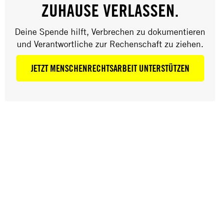
ZUHAUSE VERLASSEN.
Deine Spende hilft, Verbrechen zu dokumentieren
und Verantwortliche zur Rechenschaft zu ziehen.
Hier findest du die Materialien für die Übung
JETZT MENSCHENRECHTSARBEIT UNTERSTÜTZEN
Wimmelbild, im Handbuch ab Seite 90.
Wimmelbild (einseitiger Druck in A3)
Lösungsblatt zum Wimmelbild
Allgemeine Erklärung der Menschenrechte in
einfachen Worten
HERUNTERLADEN