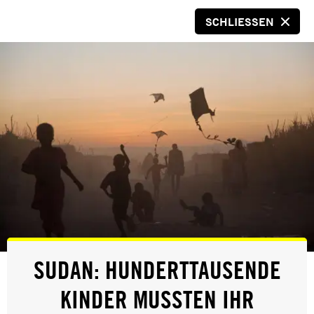
SCHLIESSEN
SPENDEN
© Privat
ERFOLG
SUDAN: HUNDERTTAUSENDE
PAKISTAN: ZUM TODE VERURTEILTES
KINDER MUSSTEN IHR