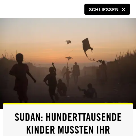
SCHLIESSEN
SPENDEN
© Christopher Glanzl
ERFOLG
SUDAN: HUNDERTTAUSENDE
MERZOUG TOUATI IST FREI
KINDER MUSSTEN IHR