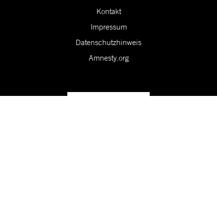
Kontakt
Impressum
Datenschutzhinweis
Amnesty.org
Unsere Vision ist eine Welt, in der die Rechte aller Menschen
geschützt sind.
Folge uns in den sozialen Medien!