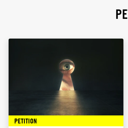
PE
PETITION