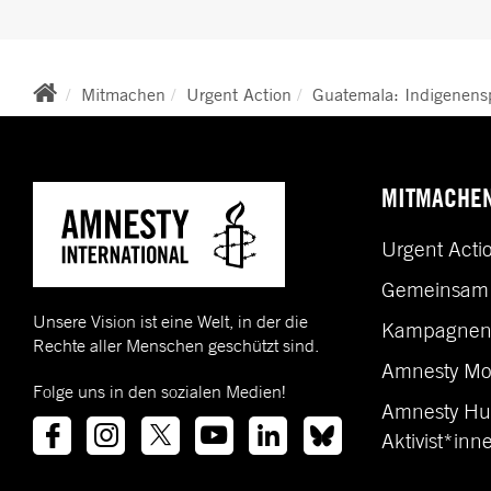
BREADCRUMB
Mitmachen
Urgent Action
Guatemala: Indigenens
MITMACHE
Urgent Acti
Gemeinsam 
Unsere Vision ist eine Welt, in der die
Kampagne
Rechte aller Menschen geschützt sind.
Amnesty Mo
Folge uns in den sozialen Medien!
Amnesty Hu
Aktivist*inn