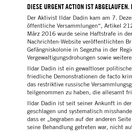
DIESE URGENT ACTION IST ABGELAUFEN.
Der Aktivist Ildar Dadin kam am 7. Dez
öffentliche Versammlungen“, Artikel 212
März 2016 wurde seine Haftstrafe in de
Nachrichten-Website veröffentlichten Bri
Gefängniskolonie in Segezha in der Reg
Vergewaltigungsdrohungen sowie weitere
Ildar Dadin ist ein gewaltloser politis
friedliche Demonstrationen de facto krim
das restriktive russische Versammlungsg
teilgenommen zu haben, die allesamt fr
Ildar Dadin ist seit seiner Ankunft in de
geschlagen und systematisch misshandel
dass er „begraben auf der anderen Seite
seine Behandlung getreten war, nicht a