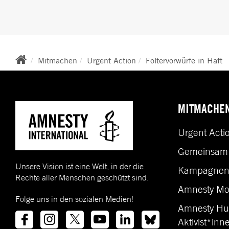
BREADCRUMB
Mitmachen
Urgent Action
Foltervorwürfe in Haft
MITMACHE
Urgent Acti
Gemeinsam 
Unsere Vision ist eine Welt, in der die
Kampagne
Rechte aller Menschen geschützt sind.
Amnesty Mo
Folge uns in den sozialen Medien!
Amnesty Hu
Aktivist*inn