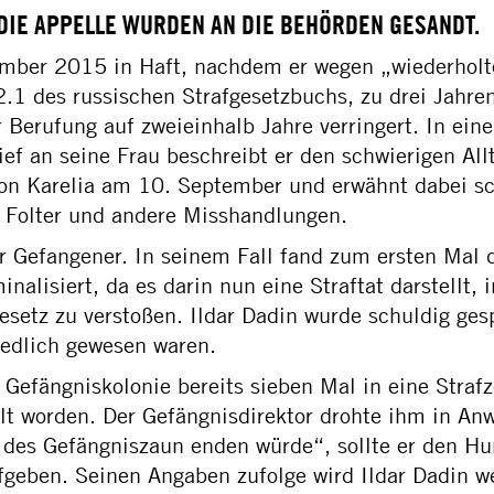
 DIE APPELLE WURDEN AN DIE BEHÖRDEN GESANDT.
ember 2015 in Haft, nachdem er wegen „wiederholt
.1 des russischen Strafgesetzbuchs, zu drei Jahren
r Berufung auf zweieinhalb Jahre verringert. In e
ef an seine Frau beschreibt er den schwierigen Allt
ion Karelia am 10. September und erwähnt dabei s
 Folter und andere Misshandlungen.
cher Gefangener. In seinem Fall fand zum ersten Mal
inalisiert, da es darin nun eine Straftat darstellt
esetz zu verstoßen. Ildar Dadin wurde schuldig ge
iedlich gewesen waren.
r Gefängniskolonie bereits sieben Mal in eine Strafz
t worden. Der Gefängnisdirektor drohte ihm in Anw
 des Gefängniszaun enden würde“, sollte er den Hun
ufgeben. Seinen Angaben zufolge wird Ildar Dadin 