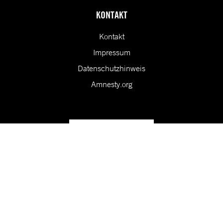
KONTAKT
Kontakt
Impressum
Datenschutzhinweis
Amnesty.org
Unsere Vision ist eine Welt, in der die Rechte aller Menschen
geschützt sind.
Folge uns in den sozialen Medien!