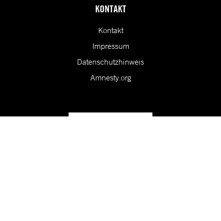
KONTAKT
Kontakt
Impressum
Datenschutzhinweis
Amnesty.org
Unsere Vision ist eine Welt, in der die Rechte aller Menschen
geschützt sind.
Folge uns in den sozialen Medien!