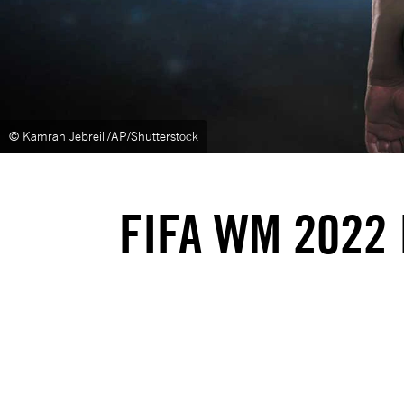
© Kamran Jebreili/AP/Shutterstock
FIFA WM 2022 