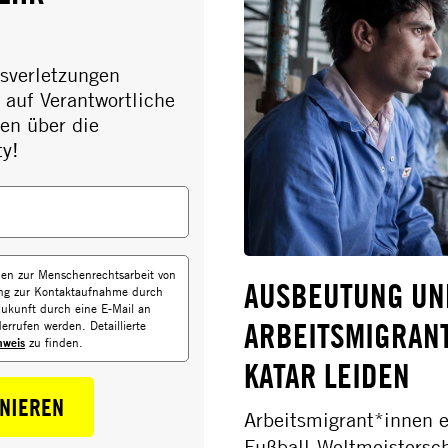
sverletzungen
auf Verantwortliche
en über die
ty!
onen zur Menschenrechtsarbeit von
AUSBEUTUNG UND
ung zur Kontaktaufnahme durch
Zukunft durch eine E-Mail an
ARBEITSMIGRANT
errufen werden. Detaillierte
nweis
zu finden.
KATAR LEIDEN
NNIEREN
Arbeitsmigrant*innen 
Fußball-Weltmeistersc