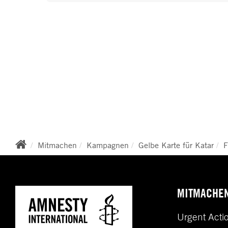
BREADCRUMB
Mitmachen
Kampagnen
Gelbe Karte für Katar
F
MITMACHE
Urgent Acti