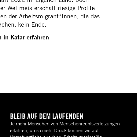
r Weltmeisterschaft riesige Profite
den der Arbeitsmigrant*innen, die das
achen, kein Ende.
 in Katar erfahren
BLEIB AUF DEM LAUFENDEN
Je mehr Menschen von Menschenrechtsverletzungen
erfahren, umso mehr Druck können wir auf
Verantwortliche ausüben. Erhalte regelmäßig