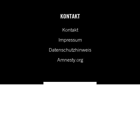
KONTAKT
Kontakt
Impressum
Datenschutzhinweis
Amnesty.org
Unsere Vision ist eine Welt, in der die Rechte aller Menschen
geschützt sind.
Folge uns in den sozialen Medien!