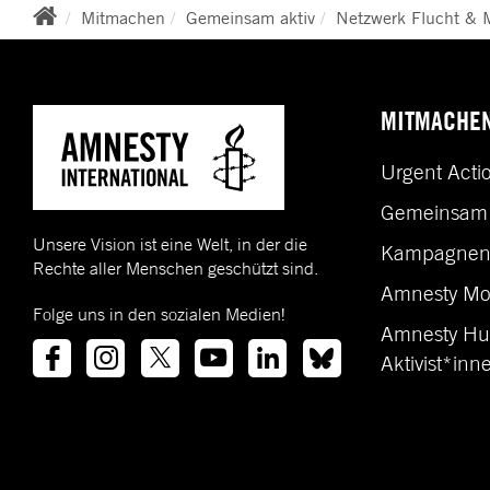
BREADCRUMB
Mitmachen
Gemeinsam aktiv
Netzwerk Flucht & M
MITMACHE
Urgent Acti
Gemeinsam 
Unsere Vision ist eine Welt, in der die
Kampagne
Rechte aller Menschen geschützt sind.
Amnesty Mo
Folge uns in den sozialen Medien!
Amnesty Hu
Aktivist*inn