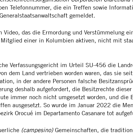
en Telefonnummer, die ein Treffen sowie Informat
 Generalstaatsanwaltschaft gemeldet.
n Video, das die Ermordung und Verstümmelung ein
 Mitglied einer in Kolumbien aktiven, nicht mit st
he Verfassungsgericht im Urteil SU-456 die Landre
on dem Land vertrieben worden waren, das sie sei
ation, in der andere Personen falsche Besitzanspr
erung deshalb aufgefordert, die Besitzrechte diese
s heute immer noch nicht umgesetzt worden, und di
fen ausgesetzt. So wurde im Januar 2022 die Mens
ezirk Orocué im Departamento Casanare tot aufge
uerliche
(campesino)
Gemeinschaften, die tradition