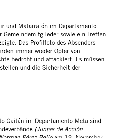
ir und Matarratón im Departamento
r Gemeindemitglieder sowie ein Treffen
igte. Das Profilfoto des Absenders
erden immer wieder Opfer von
chte bedroht und attackiert. Es müssen
tellen und die Sicherheit der
rto Gaitán im Departamento Meta sind
indeverbände
(Juntas de Acción
 Norman Pérez Bello
am 18. November