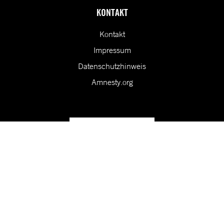
KONTAKT
Kontakt
Impressum
Datenschutzhinweis
Amnesty.org
Unsere Vision ist eine Welt, in der die Rechte aller Menschen
geschützt sind.
Folge uns in den sozialen Medien!