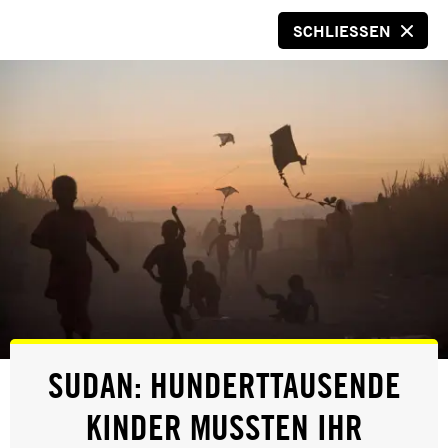
SCHLIESSEN
SPENDEN
© Stefanie Hilgarth/Amnesty International
WELCHE CHANCEN UND
SUDAN: HUNDERTTAUSENDE
GEFAHREN DIE
KINDER MUSSTEN IHR