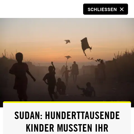
SCHLIESSEN
SPENDEN
© Amnesty International
ERFOLG
SUDAN: HUNDERTTAUSENDE
VIETNAMESISCHE BLOGGERIN ME
KINDER MUSSTEN IHR