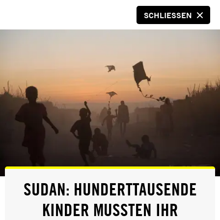
SCHLIESSEN
SPENDEN
Leonard Peltier
© Jeffry Scott
ERFOLG
SUDAN: HUNDERTTAUSENDE
USA: INDIGENER AKTIVIST LEONARD
KINDER MUSSTEN IHR