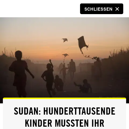
SCHLIESSEN
SPENDEN
ERFOLG
SUDAN: HUNDERTTAUSENDE
JEMEN: VIER BAHA'I ENDLICH IN
KINDER MUSSTEN IHR