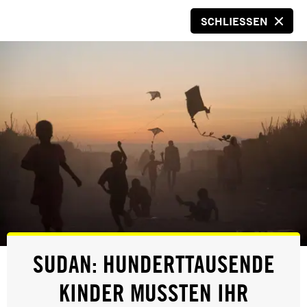
SCHLIESSEN
SPENDEN
© Amnesty International
ERFOLG
SUDAN: HUNDERTTAUSENDE
ALLE ANKLAGEN GEGEN KHALID
KINDER MUSSTEN IHR