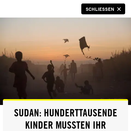
SCHLIESSEN
SPENDEN
© Creative Commons BY-NC-SA
PRESSE
SUDAN: HUNDERTTAUSENDE
WAFFENGEWALT IN DEN USA
KINDER MUSSTEN IHR