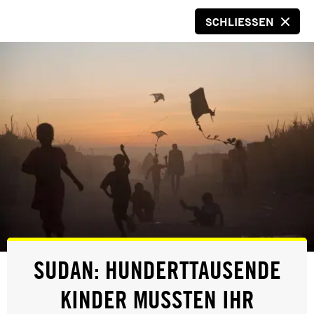
SCHLIESSEN
SPENDEN
© Amnesty International
PRESSE
SUDAN: HUNDERTTAUSENDE
„SICHERHEITSPAKET“: BITTERE
KINDER MUSSTEN IHR