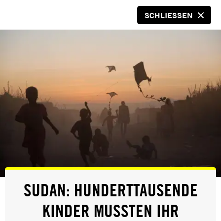
SCHLIESSEN
SPENDEN
© AFP via Getty Images
PRESSE
SUDAN: HUNDERTTAUSENDE
NEUES BÜNDNIS FÜR DEN SCHUTZ
KINDER MUSSTEN IHR