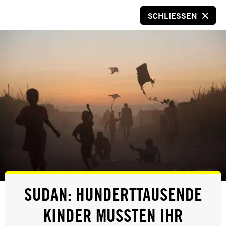
SCHLIESSEN
SPENDEN
© Danish Refugee Council
PRESSE
SUDAN: HUNDERTTAUSENDE
KROATIEN: NEUE BEWEISE FÜR
KINDER MUSSTEN IHR