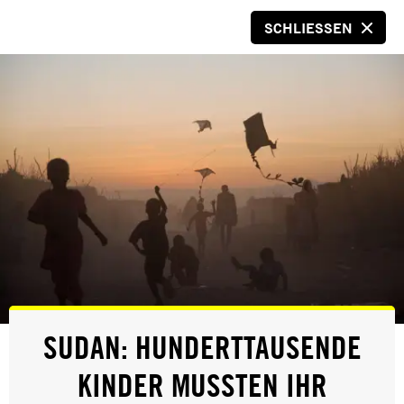
SCHLIESSEN
SPENDEN
© Bilal Güldem/Mesopotamia Agency
PRESSE
SUDAN: HUNDERTTAUSENDE
HUNDERTE WEGEN KRITIK AN DER
KINDER MUSSTEN IHR