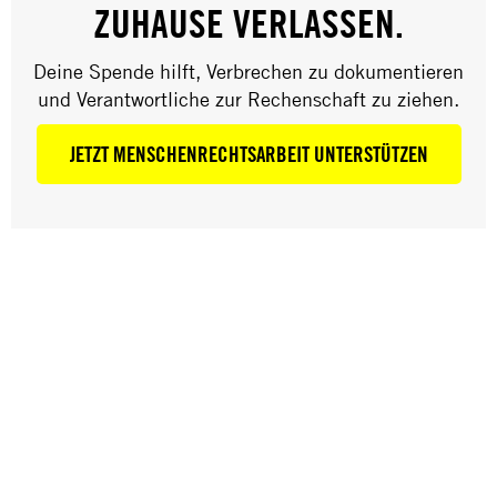
PAUSCHALVERDÄCHTIGUNGEN VON
ZUHAUSE VERLASSEN.
ASYLWERBERN IST
Deine Spende hilft, Verbrechen zu dokumentieren
und Verantwortliche zur Rechenschaft zu ziehen.
Amnesty International bezieht zu Gesetzesentwürfen
nur im Rahmen ihres Mandats, sohin nur insoweit
JETZT MENSCHENRECHTSARBEIT UNTERSTÜTZEN
Stellung, als menschenrechtliche Implikationen
gegeben sind.
STELLUNGNAHME ZUM VORLIEGENDEN
ENTWURF
GRUNDSÄTZLICHES
Amnesty International drückt ihre Besorgnis darüber
aus, dass der vorliegende Entwurf das Ergebnis von
Pauschalverdächtigungen von Asylwerbern (1) ist
und der eigentliche Zweck des Gesetzes, nämlich der
Schutz von schutzbedürftigen Personen einmal mehr
in den Hintergrund gedrängt wird.