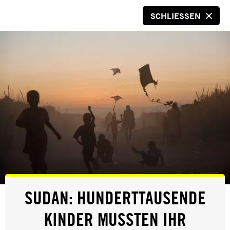
SCHLIESSEN
SPENDEN
© Amnesty International
PRESSE
SUDAN: HUNDERTTAUSENDE
AMNESTY-BERICHT ZU SRI LANKA:
KINDER MUSSTEN IHR