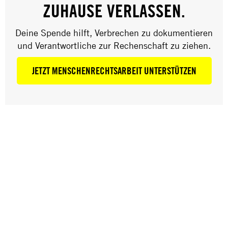
ZUHAUSE VERLASSEN.
ZUSAMMENFASSUNG
Deine Spende hilft, Verbrechen zu dokumentieren
100 Jahre österreichische Verfassung als
und Verantwortliche zur Rechenschaft zu ziehen.
Anlass, um soziale Sicherheit der
Menschen zu manifestieren
JETZT MENSCHENRECHTSARBEIT UNTERSTÜTZEN
COVID-19 und Klimakrise zeigen
Notwendigkeit für die Absicherung von
sozialen Rechten in Österreich
Amnesty-Analyse
beleuchtete die Folgen
der ersten Monate von COVID-19 auf das
Recht auf soziale Sicherheit
und angemessene Arbeitsbedingungen der
Menschen in Österreich