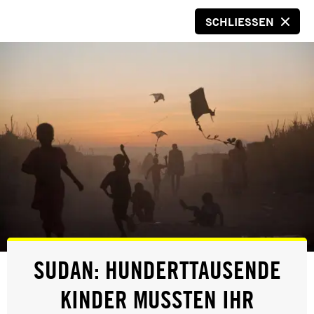
SCHLIESSEN
SPENDEN
© Gergo Toth
NEWS
SUDAN: HUNDERTTAUSENDE
UNGARN: NEUES GESETZ SOLL
KINDER MUSSTEN IHR