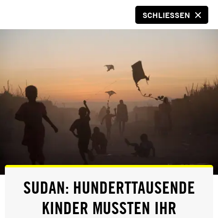
SCHLIESSEN
SPENDEN
© Anna Gusela/Amnesty International
AUS DEM MAGAZIN
SUDAN: HUNDERTTAUSENDE
AUSSER WIR TUN ES
KINDER MUSSTEN IHR