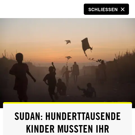
SCHLIESSEN
SPENDEN
© Mehmet Kacmaz /NarPhotos
PRESSE
SUDAN: HUNDERTTAUSENDE
TÜRKEI: MEINUNGSFREIHEIT STARK
KINDER MUSSTEN IHR