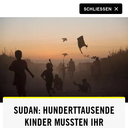
SCHLIESSEN
SPENDEN
© SAEED KHAN/AFP/Getty Images
ÜBER AMNESTY
SUDAN: HUNDERTTAUSENDE
KINDER MUSSTEN IHR